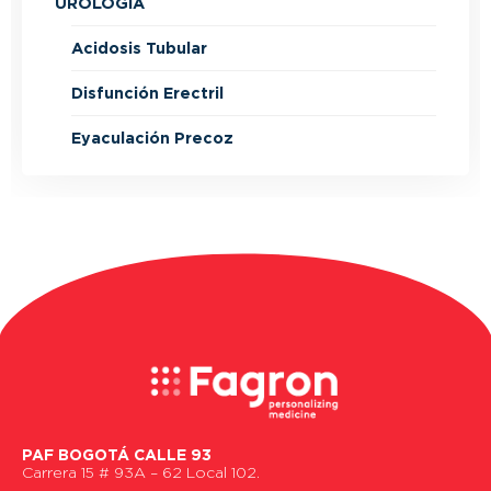
UROLOGÍA
Acidosis Tubular
Disfunción Erectril
Eyaculación Precoz
PAF BOGOTÁ CALLE 93
Carrera 15 # 93A – 62 Local 102.