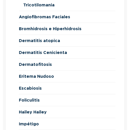
Tricotilomania
Angiofibromas Faciales
Bromhidrosis e Hiperhidrosis
Dermatitis atopica
Dermatitis Cenicienta
Dermatofitosis
Eritema Nudoso
Escabiosis
Foliculitis
Hailey Hailey
Impétigo