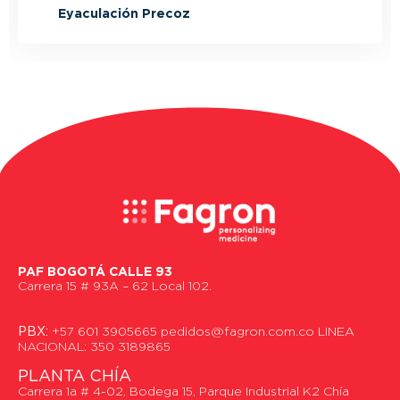
Eyaculación Precoz
PAF BOGOTÁ CALLE 93
Carrera 15 # 93A – 62 Local 102.
PBX:
+57 601 3905665 pedidos@fagron.com.co LINEA
NACIONAL: 350 3189865
PLANTA CHÍA
Carrera 1a # 4-02, Bodega 15, Parque Industrial K2 Chía