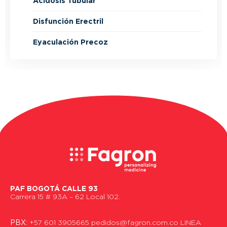
Acidosis Tubular
Disfunción Erectril
Eyaculación Precoz
PAF BOGOTÁ CALLE 93
Carrera 15 # 93A – 62 Local 102.
PBX:
+57 601 3905665 pedidos@fagron.com.co LINEA