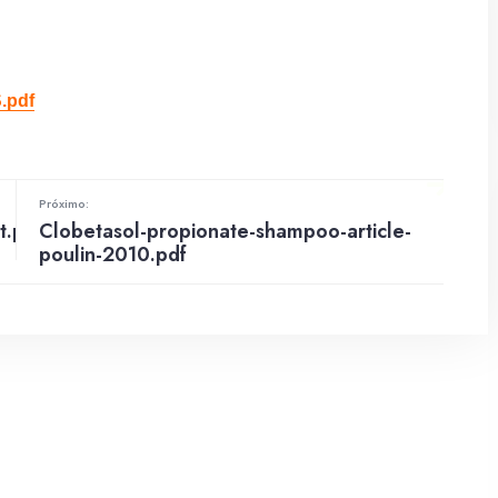
.pdf
Próximo:
t.pdf
Clobetasol-propionate-shampoo-article-
poulin-2010.pdf