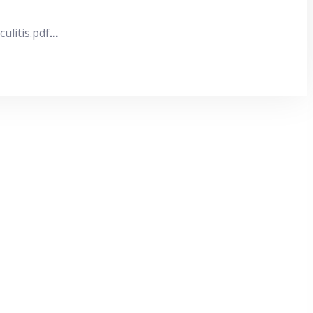
ulitis.pdf
...