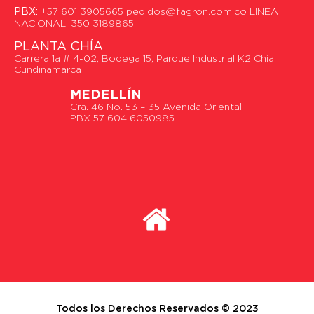
PBX:
+57 601 3905665 pedidos@fagron.com.co LINEA
NACIONAL: 350 3189865
PLANTA CHÍA
Carrera 1a # 4-02, Bodega 15, Parque Industrial K2 Chía
Cundinamarca
MEDELLÍN
Cra. 46 No. 53 – 35 Avenida Oriental
PBX 57 604 6050985
Todos los Derechos Reservados © 2023