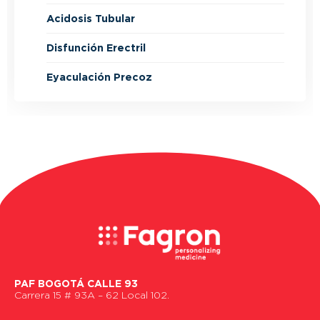
Acidosis Tubular
Disfunción Erectril
Eyaculación Precoz
PAF BOGOTÁ CALLE 93
Carrera 15 # 93A – 62 Local 102.