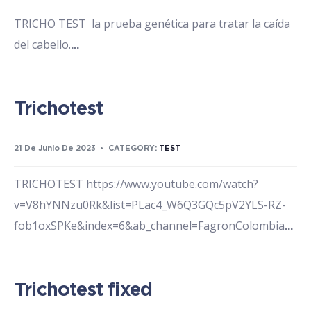
TRICHO TEST la prueba genética para tratar la caída
del cabello.
...
Trichotest
21 De Junio De 2023
•
CATEGORY:
TEST
TRICHOTEST https://www.youtube.com/watch?
v=V8hYNNzu0Rk&list=PLac4_W6Q3GQc5pV2YLS-RZ-
fob1oxSPKe&index=6&ab_channel=FagronColombia
...
Trichotest fixed