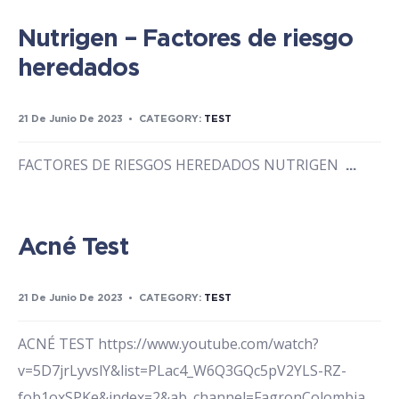
Nutrigen – Factores de riesgo
heredados
21 De Junio De 2023
•
CATEGORY:
TEST
FACTORES DE RIESGOS HEREDADOS NUTRIGEN
...
Acné Test
21 De Junio De 2023
•
CATEGORY:
TEST
ACNÉ TEST https://www.youtube.com/watch?
v=5D7jrLyvslY&list=PLac4_W6Q3GQc5pV2YLS-RZ-
fob1oxSPKe&index=2&ab_channel=FagronColombia
...