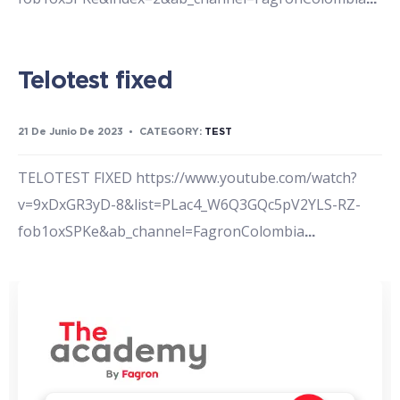
Telotest fixed
21 De Junio De 2023
•
CATEGORY:
TEST
TELOTEST FIXED https://www.youtube.com/watch?
v=9xDxGR3yD-8&list=PLac4_W6Q3GQc5pV2YLS-RZ-
fob1oxSPKe&ab_channel=FagronColombia
...