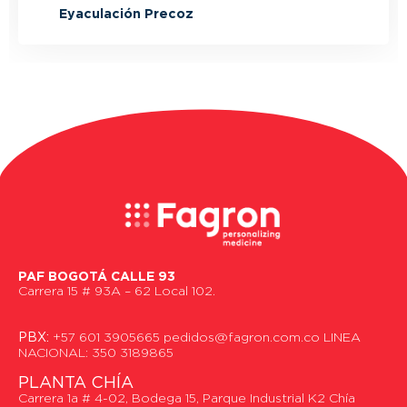
Eyaculación Precoz
PAF BOGOTÁ CALLE 93
Carrera 15 # 93A – 62 Local 102.
PBX:
+57 601 3905665 pedidos@fagron.com.co LINEA
NACIONAL: 350 3189865
PLANTA CHÍA
Carrera 1a # 4-02, Bodega 15, Parque Industrial K2 Chía