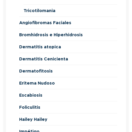
Tricotilomania
Angiofibromas Faciales
Bromhidrosis e Hiperhidrosis
Dermatitis atopica
Dermatitis Cenicienta
Dermatofitosis
Eritema Nudoso
Escabiosis
Foliculitis
Hailey Hailey
Impétigo