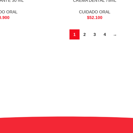
ANTE 30 mL
CREMA DENTAL 75mL
DO ORAL
CUIDADO ORAL
0.900
$
52.100
1
2
3
4
→