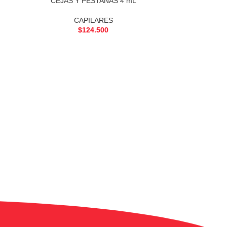
CEJAS Y PESTAÑAS 4 mL
CAPILARES
$
124.500