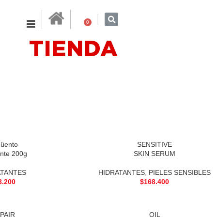
0
TIENDA
üento
SENSITIVE
nte 200g
SKIN SERUM
ATANTES
HIDRATANTES
,
PIELES SENSIBLES
3.200
$
168.400
PAIR
OIL