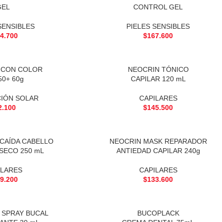
GEL
CONTROL GEL
SENSIBLES
PIELES SENSIBLES
4.700
$
167.600
Y CON COLOR
NEOCRIN TÓNICO
50+ 60g
CAPILAR 120 mL
IÓN SOLAR
CAPILARES
2.100
$
145.500
CAÍDA CABELLO
NEOCRIN MASK REPARADOR
SECO 250 mL
ANTIEDAD CAPILAR 240g
ILARES
CAPILARES
9.200
$
133.600
 SPRAY BUCAL
BUCOPLACK