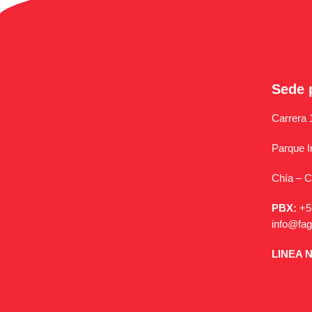
Sede 
Carrera 
Parque I
Chía – 
PBX:
+5
info@fa
LINEA 