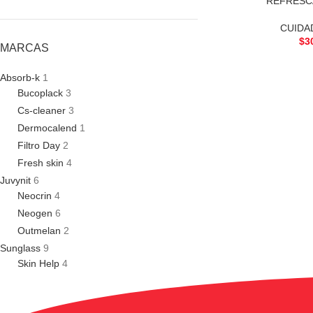
REFRESC
CUIDA
$
3
MARCAS
Absorb-k
1
Bucoplack
3
Cs-cleaner
3
Dermocalend
1
Filtro Day
2
Fresh skin
4
Juvynit
6
Neocrin
4
Neogen
6
Outmelan
2
Sunglass
9
Skin Help
4