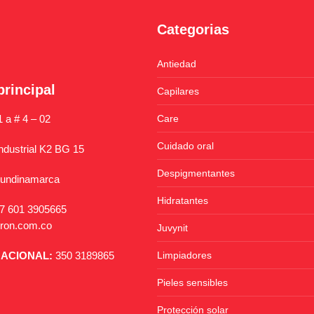
Categorias
Antiedad
principal
Capilares
1 a # 4 – 02
Care
Cuidado oral
ndustrial K2 BG 15
Despigmentantes
Cundinamarca
Hidratantes
7 601 3905665
gron.com.co
Juvynit
NACIONAL:
350 3189865
Limpiadores
Pieles sensibles
Protección solar