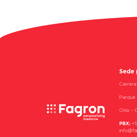
Sede 
Carrera
Parque 
Chía –
PBX:
+5
info@f