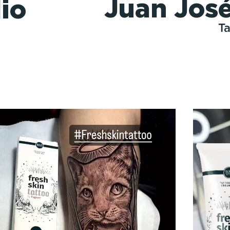
Juan Jos
io
T