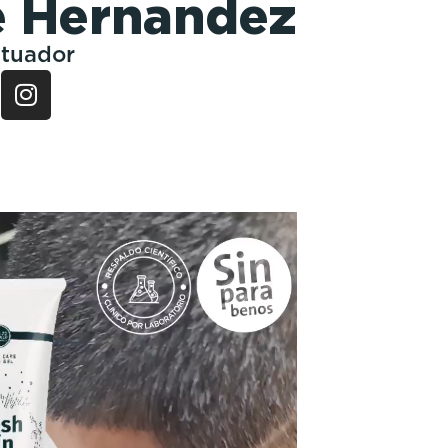
é Hernandez
atuador