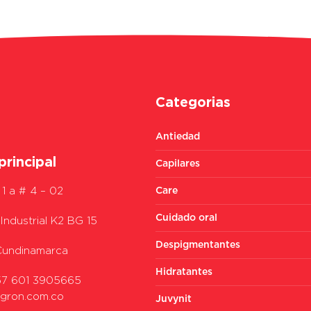
Categorias
Antiedad
principal
Capilares
 1 a # 4 – 02
Care
Cuidado oral
Industrial K2 BG 15
Despigmentantes
 Cundinamarca
Hidratantes
7 601 3905665
agron.com.co
Juvynit