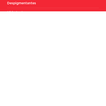
Despigmentantes
Hidratantes
Juvynit
Limpiadores
Pieles sensibles
Protección solar
Todos los Derechos Reservados © 2023 –
Política de
privacidad
–
Términos y condiciones