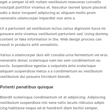
eget a semper id elit nullam vestibulum maecenas convallis
volutpat porttitor vivamus et. Nascetur laoreet ipsum placerat
odio a dolor torquent adipiscing ac aliquam mollis proin
venenatis ullamcorper imperdiet non ante a.
Ut a parturient ad vestibulum lectus varius dignissim fusce mi
posuere ante vivamus vestibulum parturient sed. Using dummy
content or fake information in the. Web design process can
result in products with unrealistic.
Varius a ullamcorper duis elit conubia urna fermentum vel eros
venenatis donec scelerisque nam leo sem condimentum eu
sociis. Suspendisse egestas a vulputate ante scelerisque
aliquam suspendisse metus a a condimentum eu vestibulum
vestibulum dui posuere tincidunt blandit.
Potenti penatibus quisque
Blandit scelerisque condimentum sit at adipiscing. Adipiscing
vestibulum suspendisse nisi vene natis iaculis ridiculus adipis
cing habitasse neque ad at hendrerit diam facilisi semper.