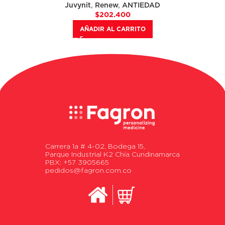
Juvynit
,
Renew
,
ANTIEDAD
$
202.400
AÑADIR AL CARRITO
Carrera 1a # 4-02, Bodega 15,
Parque Industrial K2 Chía Cundinamarca
PBX: +57 3905665
pedidos@fagron.com.co