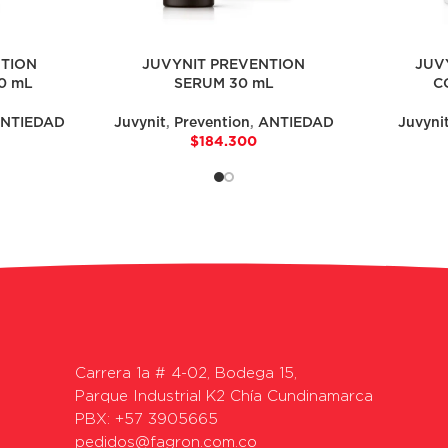
NTION
JUVYNIT PREVENTION
JUV
0 mL
SERUM 30 mL
C
NTIEDAD
Juvynit
,
Prevention
,
ANTIEDAD
Juvyni
$
184.300
Carrera 1a # 4-02, Bodega 15,
Parque Industrial K2 Chía Cundinamarca
PBX: +57 3905665
pedidos@fagron.com.co