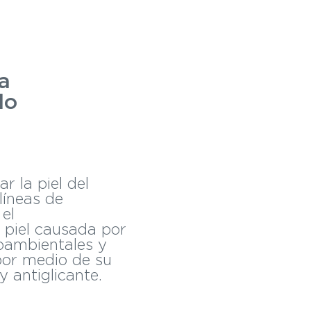
la
lo
r la piel del
 líneas de
 el
a piel causada por
oambientales y
 por medio de su
y antiglicante.