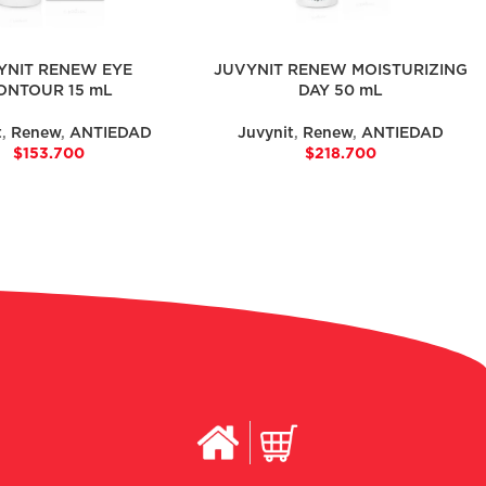
YNIT RENEW EYE
JUVYNIT RENEW MOISTURIZING
ONTOUR 15 mL
DAY 50 mL
t
,
Renew
,
ANTIEDAD
Juvynit
,
Renew
,
ANTIEDAD
$
153.700
$
218.700