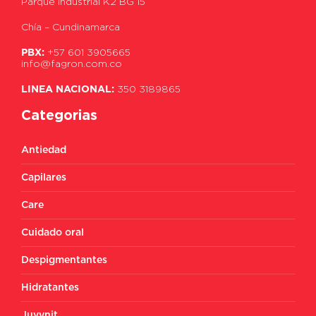
Parque Industrial K2 BG 15
Chía – Cundinamarca
PBX:
+57 601 3905665
info@fagron.com.co
LINEA NACIONAL:
350 3189865
Categorias
Antiedad
Capilares
Care
Cuidado oral
Despigmentantes
Hidratantes
Juvynit