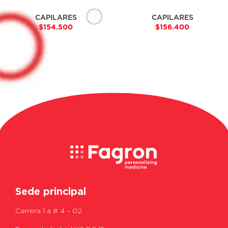
CAPILARES
CAPILARES
$
154.500
$
156.400
Sede principal
Carrera 1 a # 4 – 02