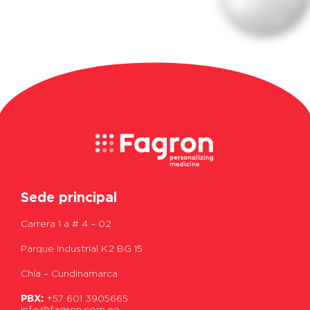
Sede principal
Carrera 1 a # 4 – 02
Parque Industrial K2 BG 15
Chía – Cundinamarca
PBX:
+57 601 3905665
info@fagron.com.co