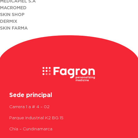
MEDICAPIEL S.A
MACROMED
SKIN SHOP
DERMIX
SKIN FARMA
Sede principal
Carrera 1 a # 4 – 02
Parque Industrial K2 BG 15
Chía – Cundinamarca